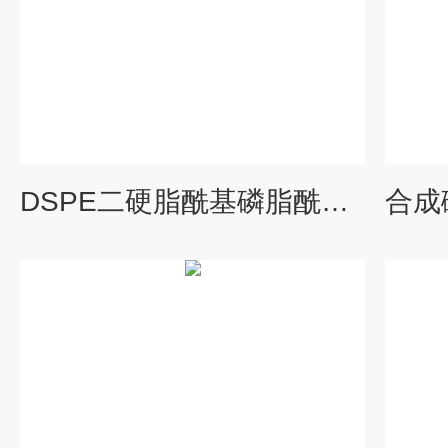
DSPE二硬脂酰基磷脂酰乙醇胺CAS：1069-79-0