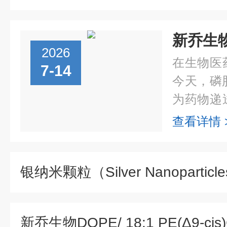
2026
在生物医
7-14
今天，磷
为药物递
构建等领
查看详情 
着研发需
的磷脂产..