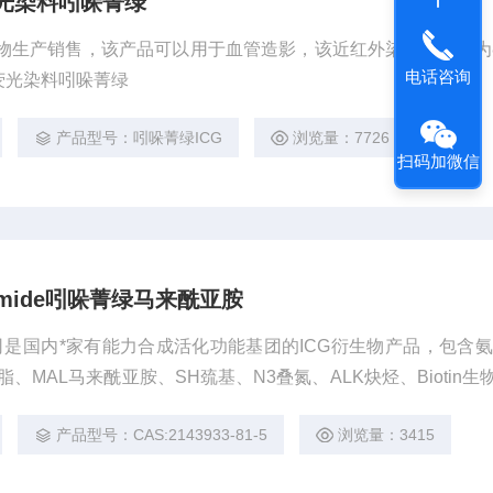
红外荧光染料吲哚菁绿
新乔生物生产销售，该产品可以用于血管造影，该近红外染料的波长为80
电话咨询
近红外荧光染料吲哚菁绿
产品型号：吲哚菁绿ICG
浏览量：7726
扫码加微信
aleimide吲哚菁绿马来酰亚胺
是国内*家有能力合成活化功能基团的ICG衍生物产品，包含氨
脂、MAL马来酰亚胺、SH巯基、N3叠氮、ALK炔烃、Biotin生
ide吲哚菁绿马来酰亚胺
产品型号：CAS:2143933-81-5
浏览量：3415