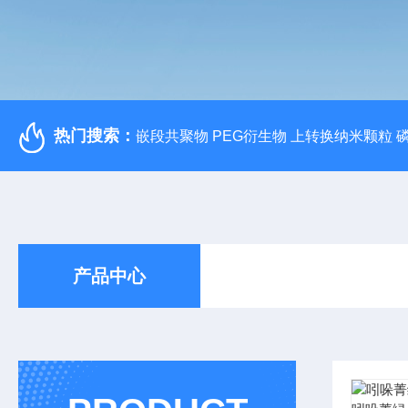
热门搜索：
嵌段共聚物 PEG衍生物 上转换纳米颗粒 
产品中心