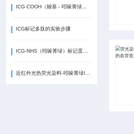
ICG-COOH（羧基 - 吲哚菁绿）的特点及标记方案
ICG标记多肽的实验步骤
ICG-NHS（吲哚菁绿）标记蛋白实验步骤
近红外光热荧光染料-吲哚菁绿ICG及其活性衍生物应用