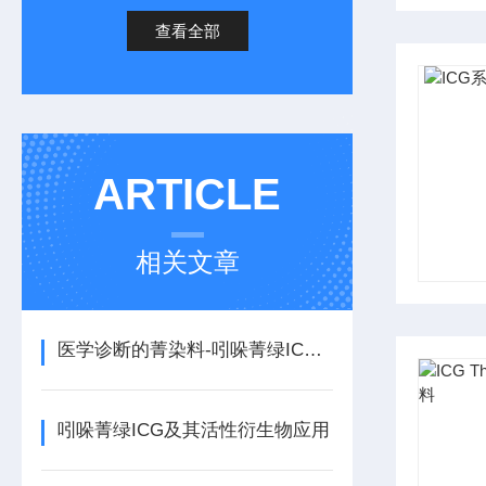
查看全部
ARTICLE
相关文章
医学诊断的菁染料-吲哚菁绿ICG用于眼科血管造影
吲哚菁绿ICG及其活性衍生物应用