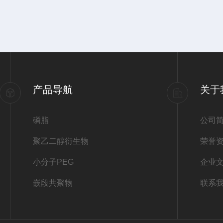
产品导航
关于
磷脂
公司
聚乙二醇衍生物
荣誉
小分子PEG
企业
嵌段共聚物
联系