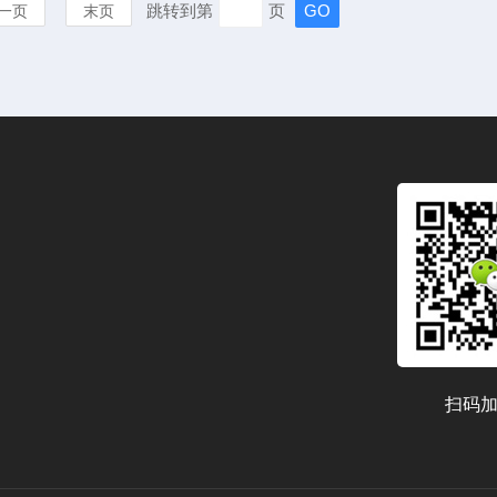
跳转到第
页
一页
末页
扫码