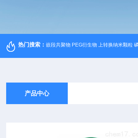
热门搜索：
嵌段共聚物 PEG衍生物 上转换纳米颗粒 
产品中心