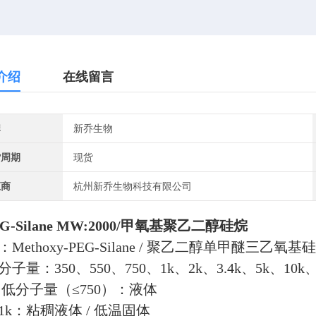
介绍
在线留言
牌
新乔生物
货周期
现货
应商
杭州新乔生物科技有限公司
G‑Silane MW:2000/甲氧基聚乙二醇硅烷
Methoxy‑PEG‑Silane / 聚乙二醇单甲醚三乙氧基
子量：350、550、750、1k、2k、3.4k、5k、10k、
 低分子量（≤750）：液体
：粘稠液体 / 低温固体