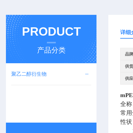
PRODUCT
详细
产品分类
品
供
聚乙二醇衍生物
供
mPE
全称：
常用分
性状
1k