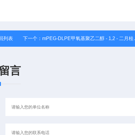
回列表
下一个：
mPEG-DLPE甲氧基聚乙二醇 - 1,2 - 二月桂酰磷脂酰乙醇胺
留言