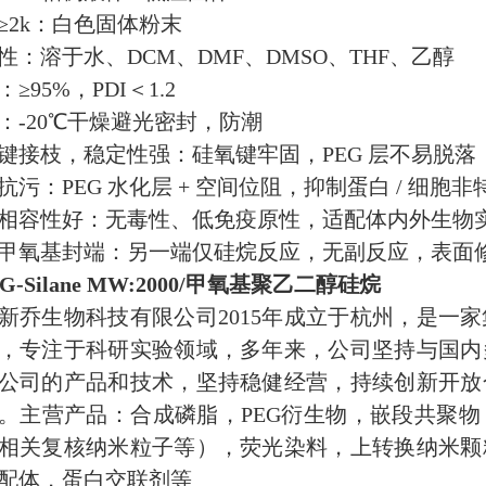
k：白色固体粉末
性：溶于水、DCM、DMF、DMSO、THF、乙醇
≥95%，PDI＜1.2
：‑20℃干燥避光密封，防潮
键接枝，稳定性强：硅氧键牢固，PEG 层不易脱落
抗污：PEG 水化层 + 空间位阻，抑制蛋白 / 细胞
相容性好：无毒性、低免疫原性，适配体内外生物
甲氧基封端：另一端仅硅烷反应，无副反应，表面
G‑Silane MW:2000/甲氧基聚乙二醇硅烷
新乔生物科技有限公司2015年成立于杭州，是一
，专注于科研实验领域，多年来，公司坚持与国内
公司的产品和技术，坚持稳健经营，持续创新开放
。主营产品：合成磷脂，PEG衍生物，嵌段共聚
相关复核纳米粒子等），荧光染料，上转换纳米颗
配体，蛋白交联剂等