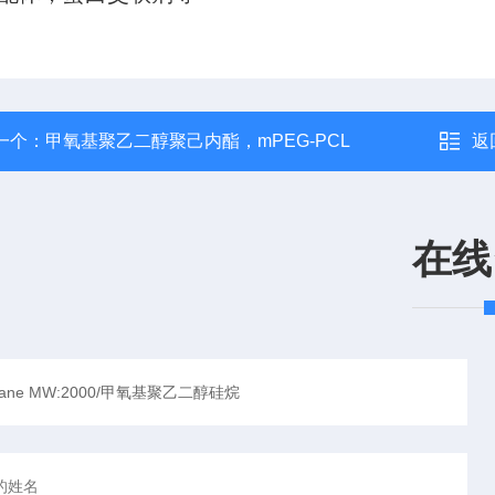
一个：
甲氧基聚乙二醇聚己内酯，mPEG-PCL
返
在线