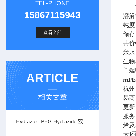
TEL-PHONE
≥2
15867115943
溶解
纯度：
查看全部
储存
共价
亲水
生物
单端
ARTICLE
mPE
杭州
相关文章
易商
更新
服务
Hydrazide-PEG-Hydrazide 双酰肼聚乙二醇详情介绍
烯及
大环