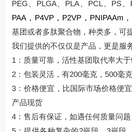
PEG
、
PLGA
、
PLA
、
PCL
、
PS
、
PAA
，
P4VP
，
P2VP
，
PNIPAAm
，
基团或者多肽聚合物，种类多，可
我们提供的不仅仅是产品，更是服
1
：质量可靠，活性基团取代率大于
2
：包装灵活，有
200
毫克，
500
毫
3
：价格便宜，比国际市场价格便
产品现货
4
：售后有保证，如遇任何质量问题
5
：提供各种复杂的
2
嵌段、
3
嵌段