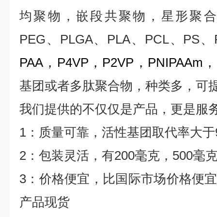
均聚物，嵌段共聚物，星形聚合
PEG
、
PLGA
、
PLA
、
PCL
、
PS
、
PAA
，
P4VP
，
P2VP
，
PNIPAAm
，
基团或者多肽聚合物，种类多，可
我们提供的不仅仅是产品，更是服
1
：质量可靠，活性基团取代率大于
2
：包装灵活，有
200
毫克，
500
毫
3
：价格便宜，比国际市场价格便
产品现货