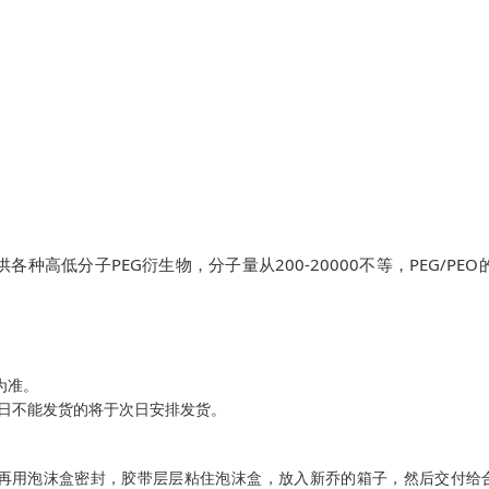
PEG
200-20000
PEG/PEO
供各种高低分子
衍生物，分子量从
不等，
为准。
日不能发货的将于次日安排发货。
再用泡沫盒密封，胶带层层粘住泡沫盒，放入新乔的箱子，然后交付给