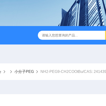
心
小分子PEG
NH2-PEG9-CH2COOtBu/CAS: 241439