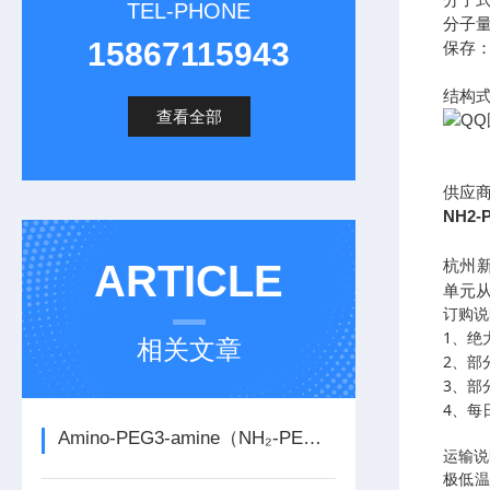
分子
TEL-PHONE
分子
15867115943
保存
结构
查看全部
供应
NH2-P
杭州
ARTICLE
单元
订购说
1
、绝
相关文章
2
、部
3
、部
4
、每
Amino-PEG3-amine（NH₂-PEG3-NH₂）介绍详情
运输说
极低