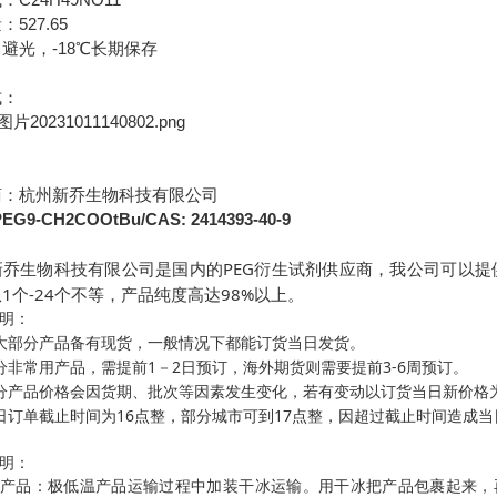
式：
527.65
量：
-18
：避光，
℃长期保存
式：
商：杭州新乔生物科技有限公司
EG9-CH2COOtBu/CAS: 2414393-40-9
PEG
新乔生物科技有限公司是国内的
衍生试剂供应商，我公司可以提
1
-24
98%
从
个
个不等，产品纯度高达
以上。
明：
大部分产品备有现货，一般情况下都能订货当日发货。
1
2
3-6
分非常用产品，需提前
－
日预订，海外期货则需要提前
周预订。
分产品价格会因货期、批次等因素发生变化，若有变动以订货当日新价格
16
17
日订单截止时间为
点整，部分城市可到
点整，因超过截止时间造成当
明：
温产品：极低温产品运输过程中加装干冰运输。用干冰把产品包裹起来，