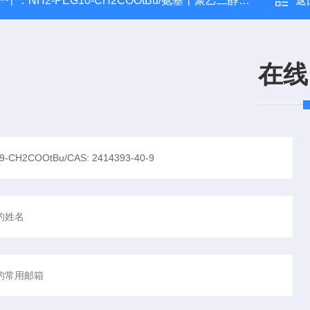
一个：
NH2-PEG10-CH2COOtBu/氨基十聚乙二醇乙酸叔丁酯
返
在线