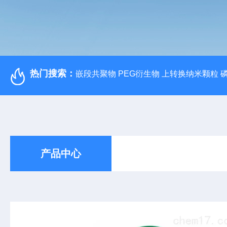
热门搜索：
嵌段共聚物 PEG衍生物 上转换纳米颗粒 
产品中心