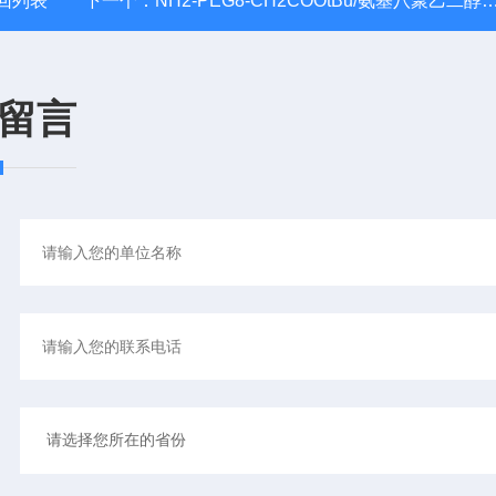
回列表
下一个：
NH2-PEG8-CH2COOtBu/氨基八聚乙二醇乙酸叔丁酯
留言