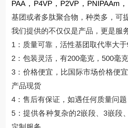
PAA
，
P4VP
，
P2VP
，
PNIPAAm
，
基团或者多肽聚合物，种类多，可
我们提供的不仅仅是产品，更是服
1
：质量可靠，活性基团取代率大于
2
：包装灵活，有
200
毫克，
500
毫
3
：价格便宜，比国际市场价格便
产品现货
4
：售后有保证，如遇任何质量问题
5
：提供各种复杂的
2
嵌段、
3
嵌段
定制服务