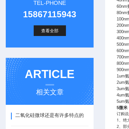
TEL-PHONE
60nm
15867115943
80nm
100n
200n
查看全部
300n
400n
500n
600n
700n
800n
900n
ARTICLE
1um
2um
3um
相关文章
4um
5um
5微米
订购说
二氧化硅微球还是有许多特点的
1
、绝
2
、部