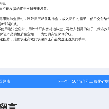
为准。
日不能发货的将于次日安排发货。
再用泡沫盒密封，胶带层层粘住泡沫盒，放入新乔的箱子，然后交付给
验保驾护航。
再使用泡沫盒密封，用胶带严实密封泡沫盒，再放入新乔的箱子（保温效
保证产品的性质稳定如一，为您的实验保驾护航。
速配货，准确快速高效的快递保证产品快速送达您的手中。
回列表
下一个：
50nm介孔二氧化硅
留言