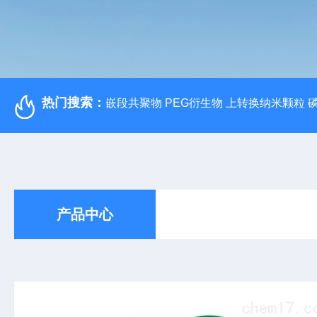
热门搜索：
嵌段共聚物 PEG衍生物 上转换纳米颗粒 
产品中心