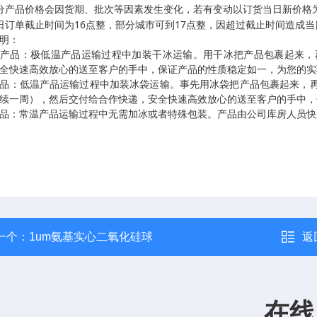
分产品价格会因货期、批次等因素发生变化，若有变动以订货当日新价格
16
17
日订单截止时间为
点整，部分城市可到
点整，因超过截止时间造成当
明：
温产品：极低温产品运输过程中加装干冰运输。用干冰把产品包裹起来，
全快速高效放心的送至客户的手中，保证产品的性质稳定如一，为您的实
品：低温产品运输过程中加装冰袋运输。事先用冰袋把产品包裹起来，
续一周），然后交付给合作快递，安全快速高效放心的送至客户的手中，
品：常温产品运输过程中无需加冰或者特殊包装。产品由公司库房人员快
一个：
1um氨基实心二氧化硅球
返
在线