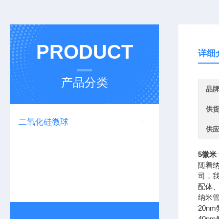
PRODUCT
详细
产品分类
品
供
二氧化硅微球
供
5微米
随着
司，
配体
纳米
20nm
40nm