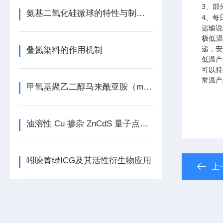
3
、部
氨基二氧化硅微球的特性与制备方法
4
、每
运输说
极低
递，安
叠氮染料的作用机制
低温产
可以持
常温产
甲氧基聚乙二醇马来酰亚胺（mPEG-MAL）的介绍及在DDS中的应用
油溶性 Cu 掺杂 ZnCdS 量子点（Cu:ZnCdS QDs）全解析
吲哚菁绿ICG及其活性衍生物应用
上