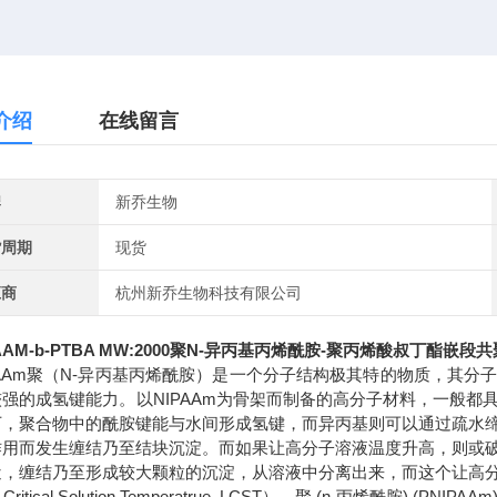
介绍
在线留言
牌
新乔生物
货周期
现货
应商
杭州新乔生物科技有限公司
PAAM-b-PTBA MW:2000聚N-异丙基丙烯酰胺-聚丙烯酸叔丁酯嵌段
AAm
聚（
N-
异丙基丙烯酰胺）是一个分子结构极其特的物质，其分
较强的成氢键能力。以
NIPAAm
为骨架而制备的高分子材料，一般都
下，聚合物中的酰胺键能与水间形成氢键，而异丙基则可以通过疏水
作用而发生缠结乃至结块沉淀。而如果让高分子溶液温度升高，则或
近，缠结乃至形成较大颗粒的沉淀，从溶液中分离出来，而这个让高
Critical Solution Temperatrue, LCST
）。聚
(n-
丙烯酰胺
) (PNIPAAm