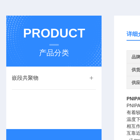
PRODUCT
详细
产品分类
品
供
嵌段共聚物
供
PNI
PNIP
有着
温度
相互
互靠
（
Low 