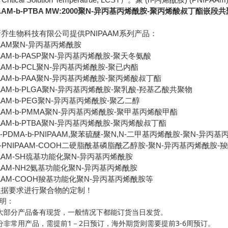
PAAM-b-PTBA MW:2000聚N-异丙基丙烯酰胺-聚丙烯酸叔丁酯嵌段
新乔生物科技有限公司提供
PNIPAAM
系列产品：
AAM
聚
N-
异丙基丙烯酰胺
AAM-b-PASP
聚
N-
异丙基丙烯酰胺
-
聚天冬氨酸
AAM-b-PCL
聚
N-
异丙基丙烯酰胺
-
聚已内酯
AAM-b-PAA
聚
N-
异丙基丙烯酰胺
-
聚丙烯酸叔丁酯
AAM-b-PLGA
聚
N-
异丙基丙烯酰胺
-
聚乳酸
-
羟基乙酸共聚物
AAM-b-PEG
聚
N-
异丙基丙烯酰胺
-
聚乙二醇
AAM-b-PMMA
聚
N-
异丙基丙烯酰胺
-
聚甲基丙烯酸甲酯
AAM-b-PTBA
聚
N-
异丙基丙烯酰胺
-
聚丙烯酸叔丁酯
b-PDMA-b-PNIPAAM,
聚苯硫醚
-
聚
N,N-
二甲基丙烯酰胺
-
聚
N-
异丙基
-PNIPAAM-COOH
二硬脂酰基磷脂酰乙醇胺
-
聚
N-
异丙基丙烯酰胺
-
羧
AAM-SH
巯基功能化聚
N-
异丙基丙烯酰胺
AAM-NH2
氨基功能化聚
N-
异丙基丙烯酰胺
AAM-COOH
羧基功能化聚
N-
异丙基丙烯酰胺等
根据要求进行聚合物的定制！
明：
大部分产品备有现货，一般情况下都能订货当日发货。
1
2
3-6
分非常用产品，需提前
－
日预订，海外期货则需要提前
周预订。