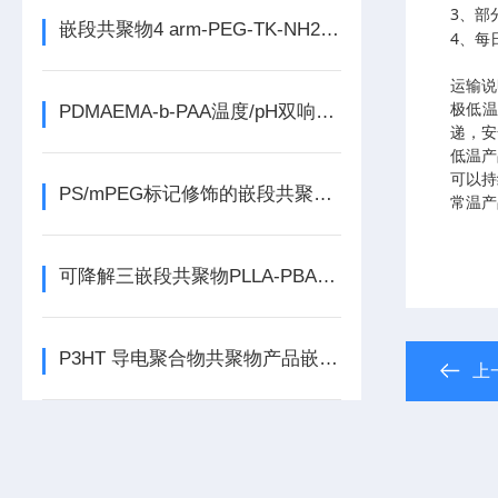
3
、部
嵌段共聚物4 arm-PEG-TK-NH2 /NHS/MAL
4
、每
运输说
极低
PDMAEMA-b-PAA温度/pH双响应二嵌段共聚物
递，安
低温产
可以持
PS/mPEG标记修饰的嵌段共聚物百种以上
常温产
可降解三嵌段共聚物PLLA-PBA-PLLA研究
P3HT 导电聚合物共聚物产品嵌段共聚物（PS/PCL/P4VP）
上