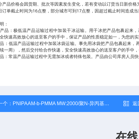
分产品价格会因货期、批次等因素发生变化，若有变动以订货当日新价格
16
17
日订单截止时间为
点整，部分城市可到
点整，因超过截止时间造成当
明：
温产品：极低温产品运输过程中加装干冰运输。用干冰把产品包裹起来，
全快速高效放心的送至客户的手中，保证产品的性质稳定如一，为您的实
品：低温产品运输过程中加装冰袋运输。事先用冰袋把产品包裹起来，
续一周），然后交付给合作快递，安全快速高效放心的送至客户的手中，
品：常温产品运输过程中无需加冰或者特殊包装。产品由公司库房人员快
一个：
PNIPAAM-b-PMMA MW:2000/聚N-异丙基丙烯酰胺两嵌段共聚物
返
在线