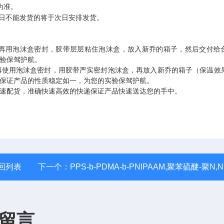
为准。
日不能发货的将于次日安排发货。
再用泡沫盒密封，胶带层层粘住泡沫盒，放入新乔的箱子，然后交付给
验保驾护航。
再使用泡沫盒密封，用胶带严实密封泡沫盒，再放入新乔的箱子（保温效
保证产品的性质稳定如一，为您的实验保驾护航。
速配货，准确快速高效的快递保证产品快速送达您的手中。
回列表
下一个：
PPS-b-PDMA-b-PNIPAAM,聚苯硫醚-聚N,N-二甲基丙烯酰胺共聚物
留言