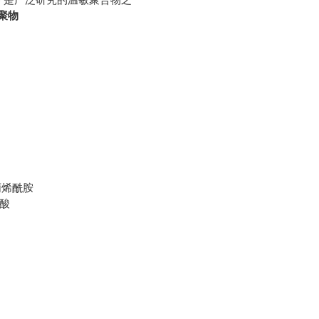
共聚物
丙烯酰胺
酸