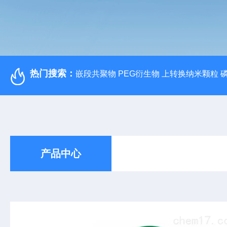
热门搜索：
嵌段共聚物 PEG衍生物 上转换纳米颗粒 
产品中心