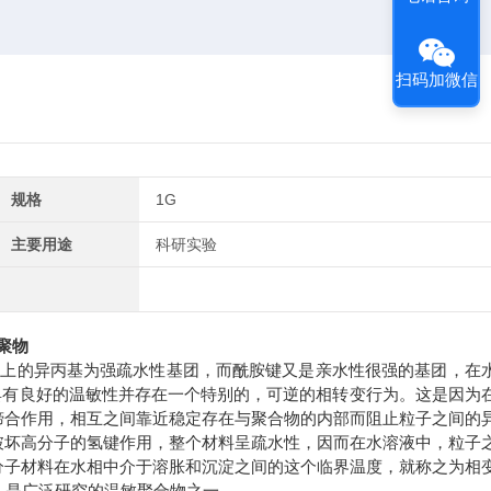
扫码加微信
规格
1G
主要用途
科研实验
共聚物
子上的异丙基为强疏水性基团，而酰胺键又是亲水性很强的基团，在
具有良好的温敏性并存在一个特别的，可逆的相转变行为。这是因为
缔合作用，相互之间靠近稳定存在与聚合物的内部而阻止粒子之间的
破坏高分子的氢键作用，整个材料呈疏水性，因而在水溶液中，粒子
分子材料在水相中介于溶胀和沉淀之间的这个临界温度，就称之为相
)
是广泛研究的温敏聚合物之一