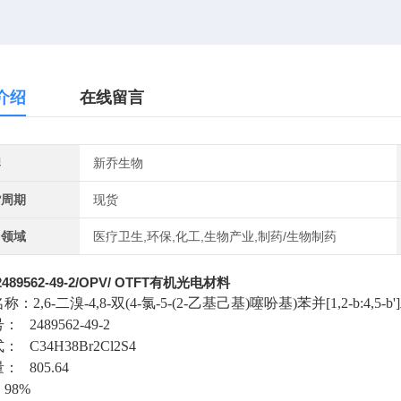
介绍
在线留言
牌
新乔生物
货周期
现货
用领域
医疗卫生,环保,化工,生物产业,制药/生物制药
2489562-49-2/OPV/ OTFT有机光电材料
名称：
2,6-
二溴
-4,8-
双
(4-
氯
-5-(2-
乙基己基
)
噻吩基
)
苯并
[1,2-b:4,5-b']
号：
2489562-49-2
式：
C34H38Br2Cl2S4
量：
805.64
：
98%