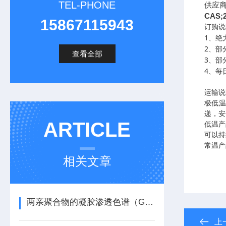
TEL-PHONE
供应
CAS;
15867115943
订购说
1
、绝
2
、部
查看全部
3
、部
4
、每
运输说
极低
递，安
ARTICLE
低温产
可以持
常温产
相关文章
两亲聚合物的凝胶渗透色谱（GPC）方法
上