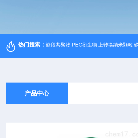
热门搜索：
嵌段共聚物 PEG衍生物 上转换纳米颗粒 
产品中心