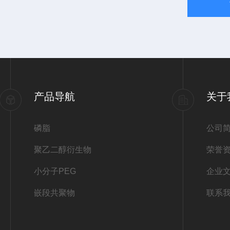
产品导航
关于
磷脂
公司
聚乙二醇衍生物
荣誉
小分子PEG
企业
嵌段共聚物
联系