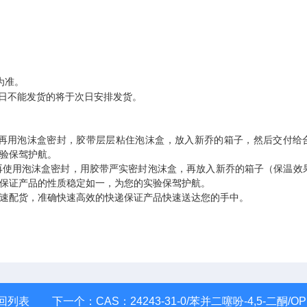
为准。
日不能发货的将于次日安排发货。
再用泡沫盒密封，胶带层层粘住泡沫盒，放入新乔的箱子，然后交付给
验保驾护航。
再使用泡沫盒密封，用胶带严实密封泡沫盒，再放入新乔的箱子（保温效
保证产品的性质稳定如一，为您的实验保驾护航。
速配货，准确快速高效的快递保证产品快速送达您的手中。
回列表
下一个：
CAS：24243-31-0/苯并二噻吩-4,5-二酮/OPV 有机光伏材料