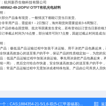
商：杭州新乔生物科技有限公司
2489562-49-2/OPV/ OTFT有机光电材料
明：
大部分产品备有现货，一般情况下都能订货当日发货。
1
2
3-6
分非常用产品，需提前
－
日预订，海外期货则需要提前
周预订。
分产品价格会因货期、批次等因素发生变化，若有变动以订货当日新价格
16
17
日订单截止时间为
点整，部分城市可到
点整，因超过截止时间造成当
明：
温产品：极低温产品运输过程中加装干冰运输。用干冰把产品包裹起来，
全快速高效放心的送至客户的手中，保证产品的性质稳定如一，为您的实
品：低温产品运输过程中加装冰袋运输。事先用冰袋把产品包裹起来，
续一周），然后交付给合作快递，安全快速高效放心的送至客户的手中，
品：常温产品运输过程中无需加冰或者特殊包装。产品由公司库房人员快
一个：
CAS;1884354-21-5/1,6-双(5-(三甲基锡基)噻吩-2-基)己烷光电材料
返