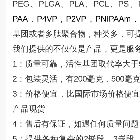
PEG
、
PLGA
、
PLA
、
PCL
、
PS
、
PAA
，
P4VP
，
P2VP
，
PNIPAAm
，
基团或者多肽聚合物，种类多，可
我们提供的不仅仅是产品，更是服
1
：质量可靠，活性基团取代率大于
2
：包装灵活，有
200
毫克，
500
毫
3
：价格便宜，比国际市场价格便
产品现货
4
：售后有保证，如遇任何质量问题
5
：提供各种复杂的
2
嵌段、
3
嵌段