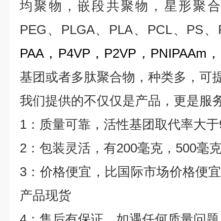
均聚物，嵌段共聚物，星形聚合
PEG
、
PLGA
、
PLA
、
PCL
、
PS
、
PAA
，
P4VP
，
P2VP
，
PNIPAAm
，
基团或者多肽聚合物，种类多，可
我们提供的不仅仅是产品，更是服
1
：质量可靠，活性基团取代率大于
2
：包装灵活，有
200
毫克，
500
毫
3
：价格便宜，比国际市场价格便
产品现货
4
：售后有保证，如遇任何质量问题