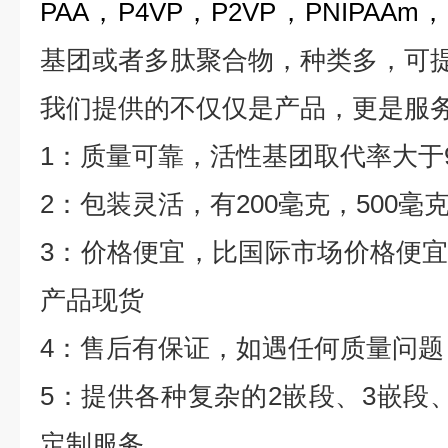
PAA
，
P4VP
，
P2VP
，
PNIPAAm
，
基团或者多肽聚合物，种类多，可
我们提供的不仅仅是产品，更是服
1
：质量可靠，活性基团取代率大于
2
：包装灵活，有
200
毫克，
500
毫
3
：价格便宜，比国际市场价格便
产品现货
4
：售后有保证，如遇任何质量问题
5
：提供各种复杂的
2
嵌段、
3
嵌段
定制服务