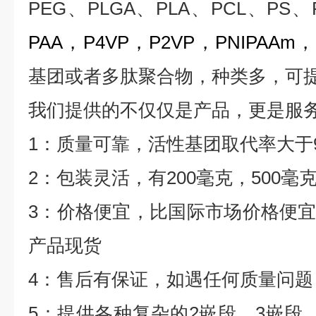
PEG
、
PLGA
、
PLA
、
PCL
、
PS
、
PAA
，
P4VP
，
P2VP
，
PNIPAAm
，
基团或者多肽聚合物，种类多，可
我们提供的不仅仅是产品，更是服
1
：质量可靠，活性基团取代率大于
2
：包装灵活，有
200
毫克，
500
毫
3
：价格便宜，比国际市场价格便
产品现货
4
：售后有保证，如遇任何质量问题
5
：提供各种复杂的
2
嵌段、
3
嵌段