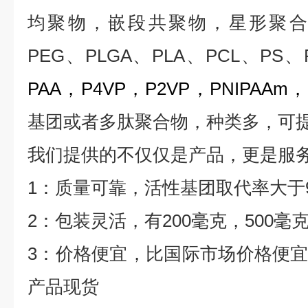
均聚物，嵌段共聚物，星形聚合
PEG
、
PLGA
、
PLA
、
PCL
、
PS
、
PAA
，
P4VP
，
P2VP
，
PNIPAAm
，
基团或者多肽聚合物，种类多，可
我们提供的不仅仅是产品，更是服
1
：质量可靠，活性基团取代率大于
2
：包装灵活，有
200
毫克，
500
毫
3
：价格便宜，比国际市场价格便
产品现货