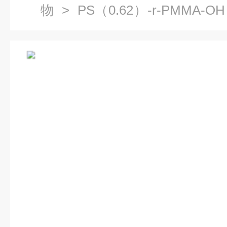
物
> PS（0.62）-r-PMMA-OH
基丙烯酸甲酯-羟基共聚物