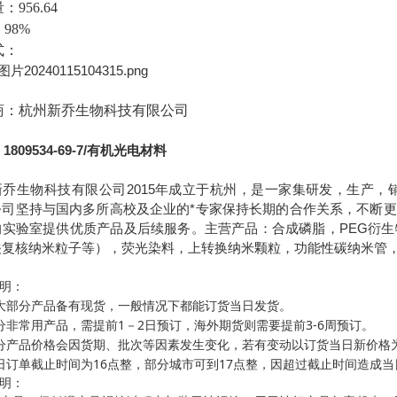
量：
956.64
：
98%
式：
商：杭州新乔生物科技有限公司
1809534-69-7/有机光电材料
新乔生物科技有限公司
2015
年成立于杭州，是一家集研发，生产，
公司坚持与国内多所高校及企业的*专家保持长期的合作关系，不断
的实验室提供优质产品及后续服务。主营产品：合成磷脂，
PEG
衍生
关复核纳米粒子等），荧光染料，上转换纳米颗粒，功能性碳纳米管
明：
大部分产品备有现货，一般情况下都能订货当日发货。
1
2
3-6
分非常用产品，需提前
－
日预订，海外期货则需要提前
周预订。
分产品价格会因货期、批次等因素发生变化，若有变动以订货当日新价格
16
17
日订单截止时间为
点整，部分城市可到
点整，因超过截止时间造成当
明：