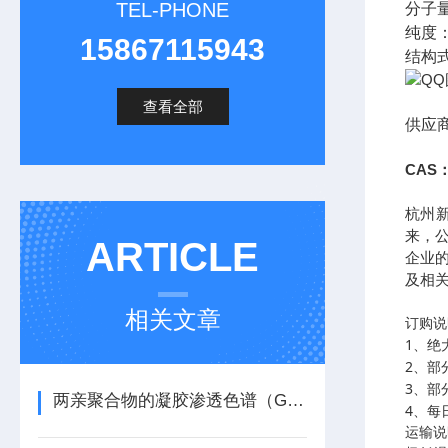
TEL-PHONE
分子
纯度
15867115943
结构
查看全部
供应
CAS：
杭州
来，
ARTICLE
企业
及相
相关文章
订购说
1
、绝
2
、部
3
、部
两亲聚合物的凝胶渗透色谱（GPC）方法
4
、每
运输说