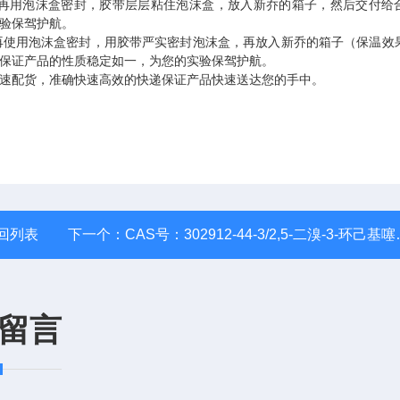
再用泡沫盒密封，胶带层层粘住泡沫盒，放入新乔的箱子，然后交付给
验保驾护航。
再使用泡沫盒密封，用胶带严实密封泡沫盒，再放入新乔的箱子（保温效
保证产品的性质稳定如一，为您的实验保驾护航。
速配货，准确快速高效的快递保证产品快速送达您的手中。
回列表
下一个：
CAS号：302912-44-3/2,5-二溴-3-环己基噻吩/有机光电材料
留言