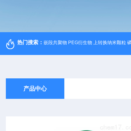
热门搜索：
嵌段共聚物 PEG衍生物 上转换纳米颗粒 
产品中心