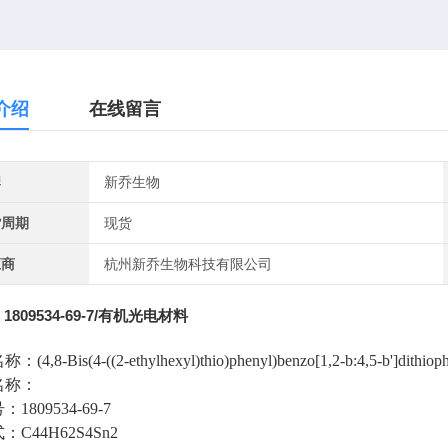
介绍
在线留言
牌
新乔生物
货周期
现货
应商
杭州新乔生物科技有限公司
1809534-69-7/有机光电材料
名称：
(4,8-Bis(4-((2-ethylhexyl)thio)phenyl)benzo[1,2-b:4,5-b']dithiop
名称：
号：
1809534-69-7
式：
C44H62S4Sn2