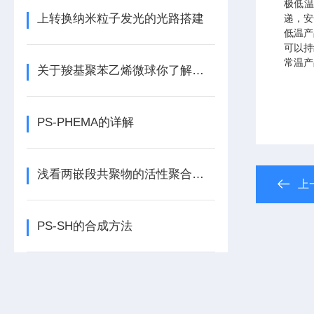
极低
上转换纳米粒子发光的光路搭建
递，安
低温产
可以持
常温产
关于羧基聚苯乙烯微球你了解多少？
PS-PHEMA的详解
浅看两嵌段共聚物的活性聚合方法
上
PS-SH的合成方法