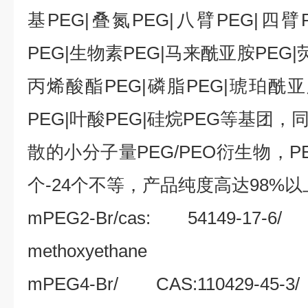
基
PEG|
叠氮
PEG|
八臂
PEG|
四臂
PEG|
生物素
PEG|
马来酰亚胺
PEG|
丙烯酸酯
PEG|
磷脂
PEG|
琥珀酰亚
PEG|
叶酸
PEG|
硅烷
PEG
等基团，
散的小分子量
PEG/PEO
衍生物，
P
个
-24
个不等，产品纯度高达
98%
以
mPEG2-Br/cas: 54149-17-6/ 1-
methoxyethane
mPEG4-Br/ CAS:110429-45-3/ 