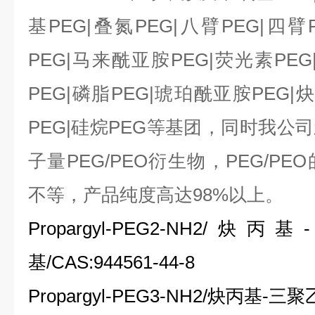
基
PEG|
叠氮
PEG|
八臂
PEG|
四臂
PEG
|
马来酰亚胺
PEG|
荧光素
PEG
PEG|
磷脂
PEG|
琥珀酰亚胺
PEG|
炔
PEG|
硅烷
PEG
等基团，同时我公司
子量
PEG/PEO
衍生物，
PEG/PEO
不等，产品纯度高达
98%
以上。
Propargyl-PEG2-NH2/
炔丙基
-
基
/CAS:944561-44-8
Propargyl-PEG3-NH2/
炔丙基
-
三聚