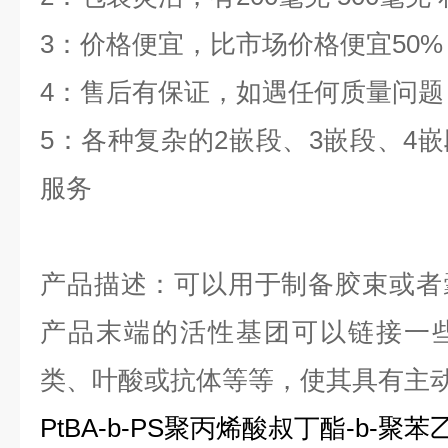
3
：价格便宜，比市场价格便宜
50%
4
：售后有保证，如遇任何质量问题
5
：各种复杂的
2
嵌段、
3
嵌段、
4
嵌
服务
产品描述：可以用于制备胶束或者
产品末端的活性基团可以链接一
类、叶酸或抗体等等，使其具有主
PtBA-b-PS
聚丙烯酸叔丁酯
-b-
聚苯