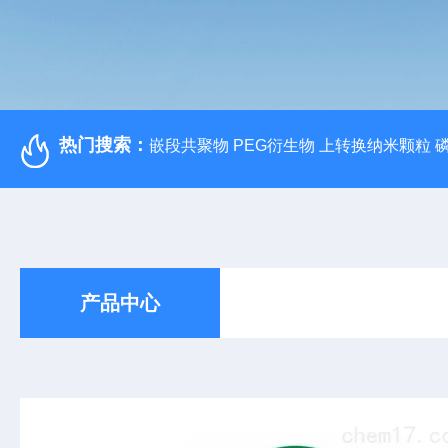
热门搜索：
嵌段共聚物 PEG衍生物 上转换纳米颗粒 
产品中心