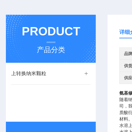
PRODUCT
详细
产品分类
品
供
上转换纳米颗粒
供
氨基修
随着
司，
质酸
材料
水溶
水溶