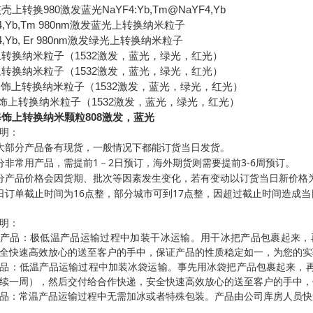
核壳上转换
980
激发蓝光
NaYF4:Yb,Tm@NaYF4,Yb
,Yb,Tm 980nm
激发蓝光上转换纳米粒子
,Yb, Er 980nm
激发绿光上转换纳米粒子
上转换纳米粒子（
1532
激发，蓝光，绿光，红光）
上转换纳米粒子（
1532
激发，蓝光，绿光，红光）
修饰上转换纳米粒子（
1532
激发，蓝光，绿光，红光）
饰上转换纳米粒子（
1532
激发，蓝光，绿光，红光）
饰上转换纳米颗粒808激发，蓝光
明：
大部分产品备有现货，一般情况下都能订货当日发货。
1
2
3-6
分非常用产品，需提前
－
日预订，海外期货则需要提前
周预订。
分产品价格会因货期、批次等因素发生变化，若有变动以订货当日新价格
16
17
日订单截止时间为
点整，部分城市可到
点整，因超过截止时间造成当
明：
温产品：极低温产品运输过程中加装干冰运输。用干冰把产品包裹起来，
全快速高效放心的送至客户的手中，保证产品的性质稳定如一，为您的实
品：低温产品运输过程中加装冰袋运输。事先用冰袋把产品包裹起来，
续一周），然后交付给合作快递，安全快速高效放心的送至客户的手中，
品：常温产品运输过程中无需加冰或者特殊包装。产品由公司库房人员快