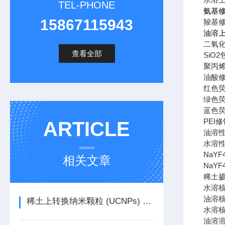
TEL-PHONE
氨基
15867115943
羧基
油溶
二氧
查看全部
SiO2
聚丙
油酸
红色
绿色
蓝色
PEI
修
ARTICLE
油溶
水溶
NaYF
相关文章
NaYF4
稀土
水溶
油溶
稀土上转换纳米颗粒 (UCNPs) 荧光寿命影响因素
水溶
油溶