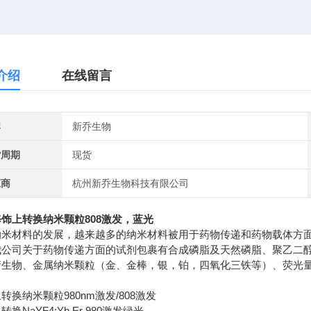
介绍
在线留言
牌
新乔生物
货周期
现货
应商
杭州新乔生物科技有限公司
饰上转换纳米颗粒808激发，蓝光
纳米材料的发展，越来越多的纳米材料被用于药物传递和药物载体方
我公司关于药物传递方面的试剂包裹有合成磷脂及天然磷脂、聚乙二
衍生物、金属纳米颗粒（金、金棒，银，铂，四氧化三铁等）、荧光
。
上转换纳米颗粒
980nm
激发
/808
激发
上转换
NaYF4:Yb,Er 980
激发绿光