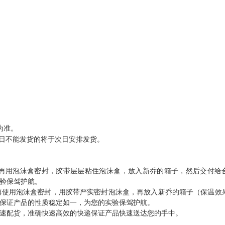
为准。
日不能发货的将于次日安排发货。
再用泡沫盒密封，胶带层层粘住泡沫盒，放入新乔的箱子，然后交付给
验保驾护航。
再使用泡沫盒密封，用胶带严实密封泡沫盒，再放入新乔的箱子（保温效
保证产品的性质稳定如一，为您的实验保驾护航。
速配货，准确快速高效的快递保证产品快速送达您的手中。