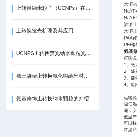
水溶
上转换纳米粒子（UCNPs）在光学中的应用
NaYF4
NaYF4
油溶
上转换发光机理及其应用
水溶
PAA
PEI
修
氨基修
UCNPS上转换荧光纳米颗粒光学性能研究
订购说
1
、绝
2
、部
稀土掺杂上转换氟化物纳米材料的生物应用
3
、部
4
、每
运输说
氨基修饰上转换纳米颗粒的介绍
极低
递，安
低温产
可以持
常温产