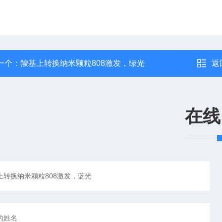
一个：
羧基上转换纳米颗粒808激发，绿光
返
在线