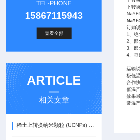
TEL-PHONE
下转换
15867115943
NaYF
NaYF
订购
查看全部
1
、绝
2
、部
3
、部
4
、每
运输
极低
ARTICLE
合作
低温
效果
相关文章
常温
稀土上转换纳米颗粒 (UCNPs) 荧光寿命影响因素