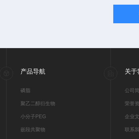
产品导航
关于
磷脂
公司
聚乙二醇衍生物
荣誉
小分子PEG
企业
嵌段共聚物
联系