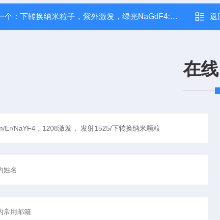
一个：
下转换纳米粒子，紫外激发，绿光NaGdF4:Ce/Tb
返
在线