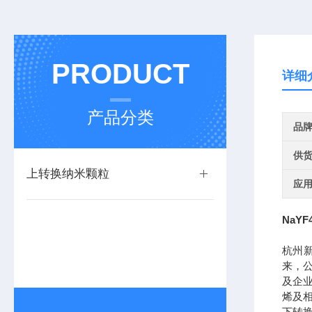
PRODUCT
详细
产品分类
品
供
上转换纳米颗粒
应
NaYF
杭州
来，
及企
烯及
下转换