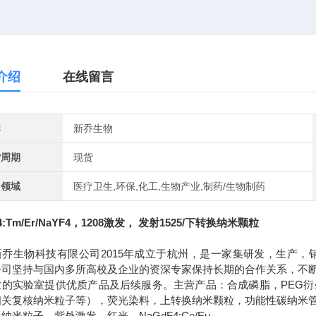
介绍
在线留言
牌
新乔生物
货周期
现货
用领域
医疗卫生,环保,化工,生物产业,制药/生物制药
4:Tm/Er/NaYF4，1208激发， 发射1525/下转换纳米颗粒
新乔生物科技有限公司
2015
年成立于杭州，是一家集研发，生产，
公司坚持与国内多所高校及企业的资深专家保持长期的合作关系，不
业的实验室提供优质产品及后续服务。主营产品：合成磷脂，
PEG
衍
相关复核纳米粒子等），荧光染料，上转换纳米颗粒，功能性碳纳米
纳米粒子，紫外激发，红光，NaGdF4:Ce/Eu