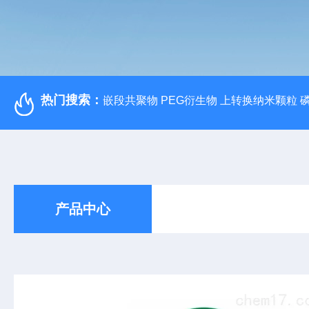
热门搜索：
嵌段共聚物 PEG衍生物 上转换纳米颗粒 
产品中心