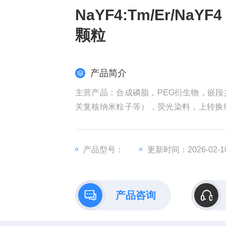
NaYF4:Tm/Er/Na
颗粒
产品简介
主营产品：合成磷脂，PEG衍生物，嵌
关复核纳米粒子等），荧光染料，上转换
体，蛋白交联剂等 。NaYF4:Tm/Er/NaY
产品型号：
更新时间：2026-02-1
产品咨询