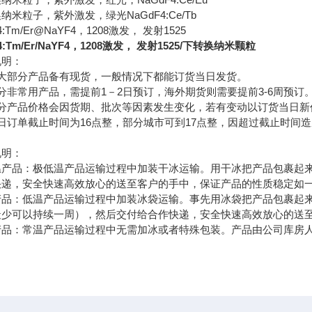
纳米粒子，紫外激发，绿光NaGdF4:Ce/Tb
4:Tm/Er@NaYF4，1208激发， 发射1525
4:Tm/Er/NaYF4，1208激发， 发射1525/下转换纳米颗粒
说明：
大部分产品备有现货，一般情况下都能订货当日发货。
分非常用产品，需提前
1
－
2
日预订，海外期货则需要提前
3-6
周预订
分产品价格会因货期、批次等因素发生变化，若有变动以订货当日新
日订单截止时间为
16
点整，部分城市可到
17
点整，因超过截止时间造
说明：
温产品：极低温产品运输过程中加装干冰运输。用干冰把产品包裹起
快递，安全快速高效放心的送至客户的手中，保证产品的性质稳定如
产品：低温产品运输过程中加装冰袋运输。事先用冰袋把产品包裹起
最少可以持续一周），然后交付给合作快递，安全快速高效放心的送
产品：常温产品运输过程中无需加冰或者特殊包装。产品由公司库房