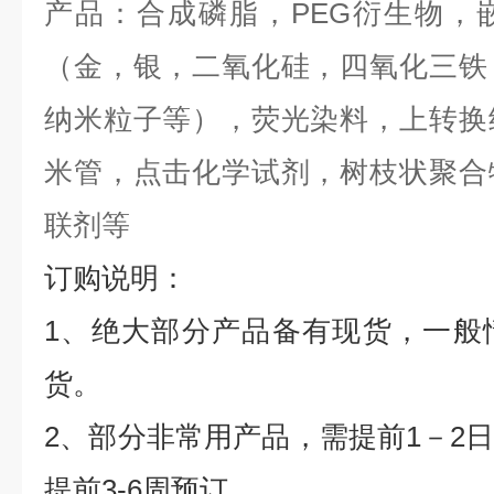
产品：合成磷脂，
PEG
衍生物，
（金，银，二氧化硅，四氧化三铁
纳米粒子等），荧光染料，上转换
米管，点击化学试剂，树枝状聚合
联剂等
订购说明：
1
、绝大部分产品备有现货，一般
货。
2
、部分非常用产品，需提前
1
－
2
提前
3-6
周预订。