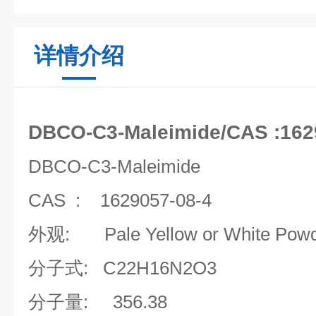
详情介绍
DBCO-C3-Maleimide/CAS :1
DBCO-C3-Maleimide
CAS :
1629057-08-4
外观:
Pale Yellow or White Pow
分子式:
C22H16N2O3
分子量:
356.38