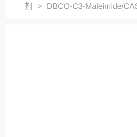
剂
> DBCO-C3-Maleimide/CA
交