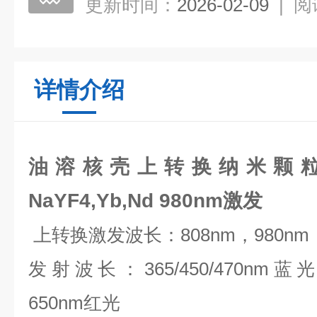
更新时间：
2026-02-09
|
阅
详情介绍
油溶核壳上转换纳米颗粒绿光N
NaYF4,Yb,Nd 980nm激发
上转换激发波长：
808nm
，
980nm
发射波长：
365/450/470nm
蓝
650nm
红光