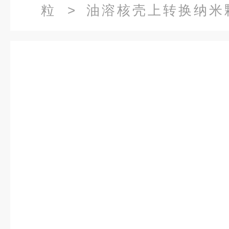
粒
> 油溶核壳上转换纳米颗粒绿
NaYF4,Yb,Nd 980nm激发