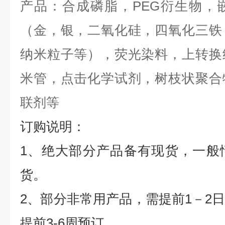
产品：合成磷脂，
PEG
衍生物，
（金，银，二氧化硅，四氧化三铁
纳米粒子等），荧光染料，上转换
米管，点击化学试剂，树枝状聚合
联剂等
订购说明：
1
、绝大部分产品备有现货，一般
货。
2
、部分非常用产品，需提前
1
－
2
提前
3-6
周预订。