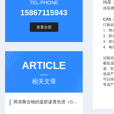
TEL-PHONE
纯度
供应商
15867115943
CAS：
订购说
查看全部
1
、绝
2
、部
3
、部
4
、每
运输说
ARTICLE
极低
递，安
低温产
可以持
相关文章
常温产
两亲聚合物的凝胶渗透色谱（GPC）方法