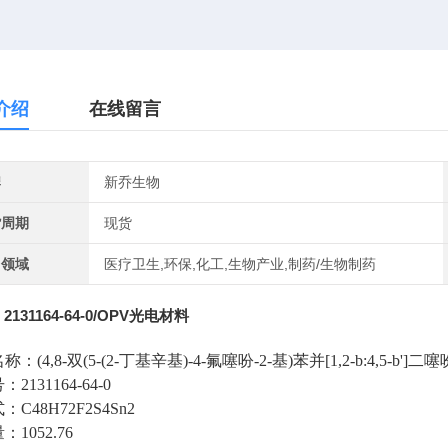
介绍
在线留言
牌
新乔生物
货周期
现货
用领域
医疗卫生,环保,化工,生物产业,制药/生物制药
2131164-64-0/OPV光电材料
名称：
(4,8-
双
(5-(2-
丁基辛基
)-4-
氟噻吩
-2-
基
)
苯并
[1,2-b:4,5-b']
二噻
号：
2131164-64-0
式：
C48H72F2S4Sn2
量：
1052.76