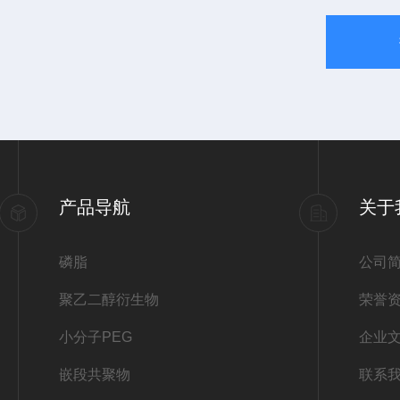
产品导航
关于
磷脂
公司
聚乙二醇衍生物
荣誉
小分子PEG
企业
嵌段共聚物
联系