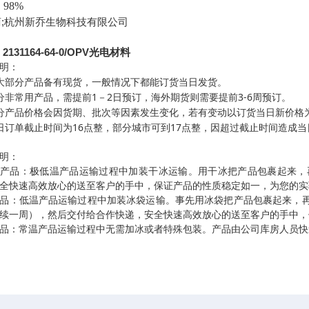
：
98%
;杭州新乔生物科技有限公司
2131164-64-0/OPV光电材料
明：
大部分产品备有现货，一般情况下都能订货当日发货。
1
2
3-6
分非常用产品，需提前
－
日预订，海外期货则需要提前
周预订。
分产品价格会因货期、批次等因素发生变化，若有变动以订货当日新价格
16
17
日订单截止时间为
点整，部分城市可到
点整，因超过截止时间造成当
明：
温产品：极低温产品运输过程中加装干冰运输。用干冰把产品包裹起来，
全快速高效放心的送至客户的手中，保证产品的性质稳定如一，为您的实
品：低温产品运输过程中加装冰袋运输。事先用冰袋把产品包裹起来，
续一周），然后交付给合作快递，安全快速高效放心的送至客户的手中，
品：常温产品运输过程中无需加冰或者特殊包装。产品由公司库房人员快