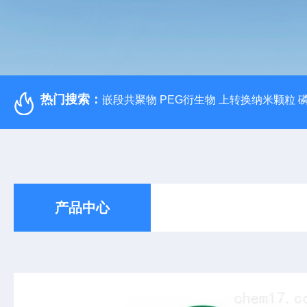
热门搜索：
嵌段共聚物 PEG衍生物 上转换纳米颗粒 
产品中心