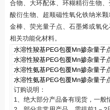
合物、大环配体、环糊精衍生物、
酸衍生物、超顺磁性氧化铁纳米颗
金棒、荧光量子点、石墨烯或氧化
相关功能化材料。
水溶性羧基
PEG
包覆
Mn
掺杂量子
水溶性羧基
PEG
包覆
Mn
掺杂量子
水溶性氨基
PEG
包覆
Mn
掺杂量子
水溶性氨基
PEG
包覆
Mn
掺杂量子
订购说明：
1
、绝大部分产品备有现货，一般
2
、部分非常用产品，需提前
1
－
2