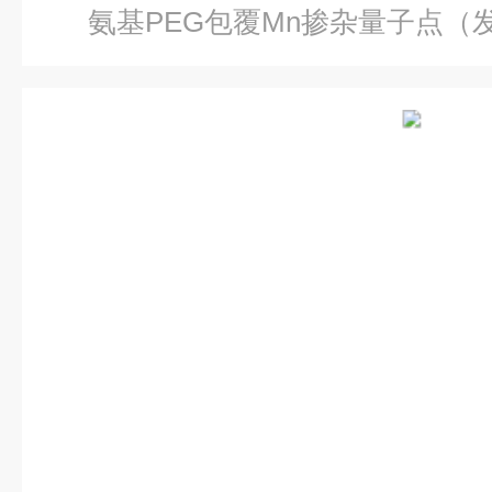
氨基PEG包覆Mn掺杂量子点（发射