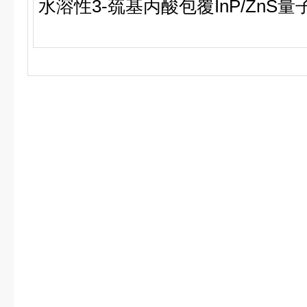
水溶性
3-
巯基丙酸包覆
InP/ZnS
量