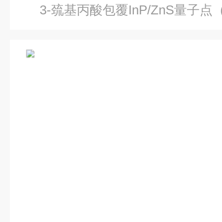
3-巯基丙酸包覆InP/ZnS量子点（