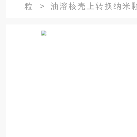
粒
> 油溶核壳上转换纳米颗粒蓝
NaYF4,Yb,Nd /980nm激发