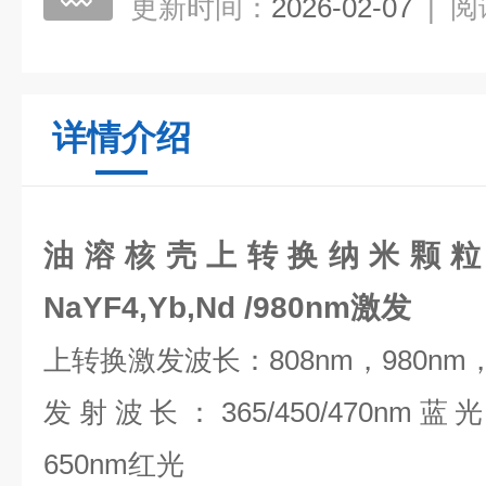
更新时间：
2026-02-07
|
阅
详情介绍
油溶核壳上转换纳米颗粒蓝光N
NaYF4,Yb,Nd /980nm激发
上转换激发波长：
808nm
，
980nm
发射波长：
365/450/470nm
蓝
650nm
红光