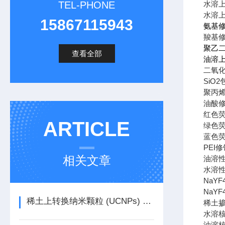
TEL-PHONE
水溶
水溶
15867115943
氨基
羧基
聚乙
查看全部
油溶
二氧
SiO2
聚丙
油酸
红色
ARTICLE
绿色
蓝色
PEI
修
相关文章
油溶
水溶
NaYF
NaYF4
稀土上转换纳米颗粒 (UCNPs) 荧光寿命影响因素
稀土
水溶
油溶