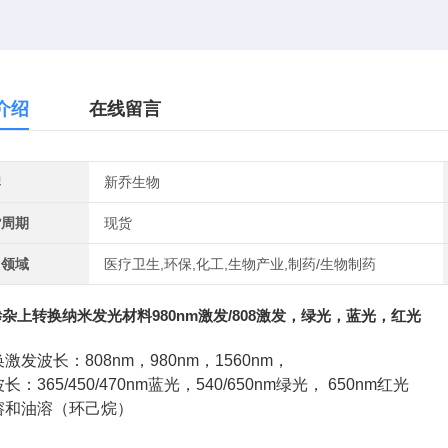
介绍
在线留言
牌
新乔生物
货周期
现货
用领域
医疗卫生,环保,化工,生物产业,制药/生物制药
杂上转换纳米发光材料980nm激发/808激发，绿光，蓝光，红光
换激发波长：
808nm
，
980nm
，
1560nm
，
波长：
365/450/470nm
蓝光，
540/650nm
绿光，
650nm
红光
溶和油溶（环己烷）