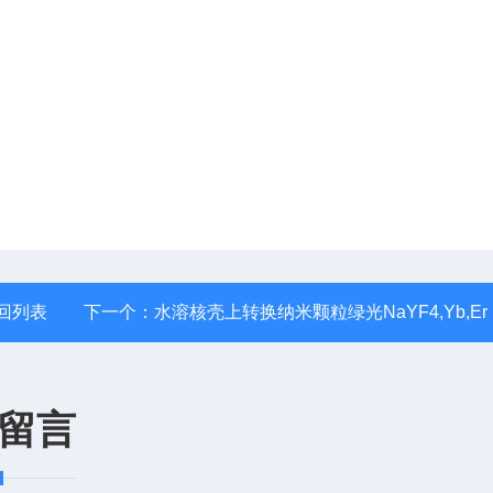
回列表
下一个：
水溶核壳上转换纳米颗粒绿光NaYF4,Yb,Er NaYF4,Yb,Nd 980nm激发/808激发
留言