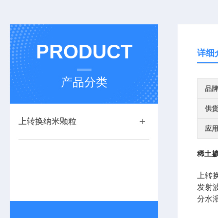
PRODUCT
详细
产品分类
品
供
上转换纳米颗粒
应
稀土掺
上转
发射
分水