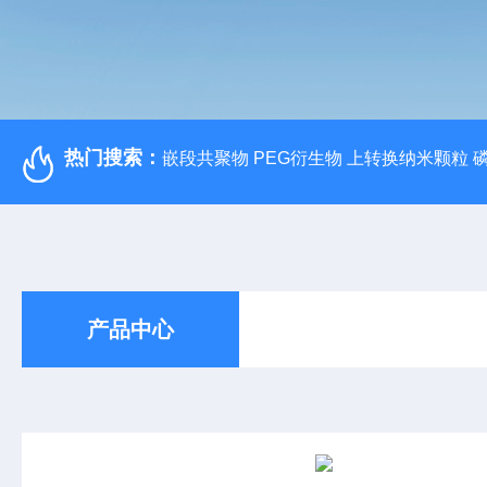
热门搜索：
嵌段共聚物 PEG衍生物 上转换纳米颗粒 
产品中心