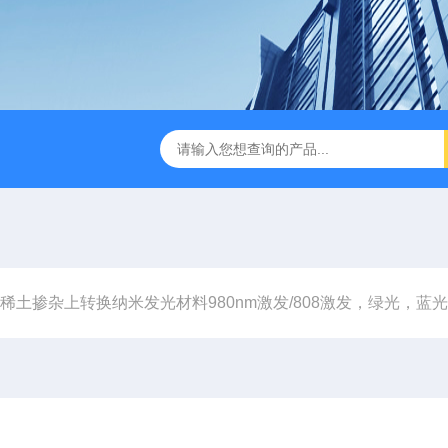
稀土掺杂上转换纳米发光材料980nm激发/808激发，绿光，蓝