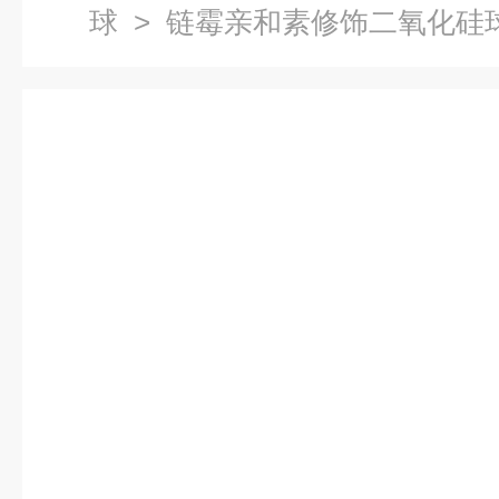
球
> 链霉亲和素修饰二氧化硅球1