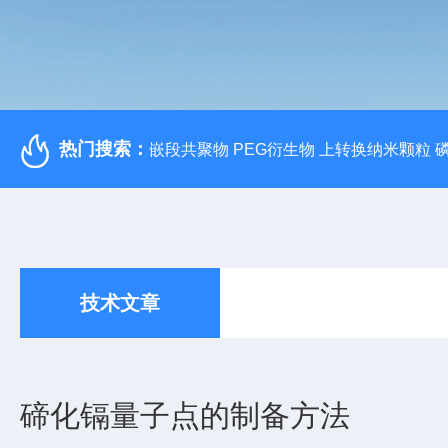
热门搜索：
嵌段共聚物 PEG衍生物 上转换纳米颗粒 
技术文章
碲化镉量子点的制备方法