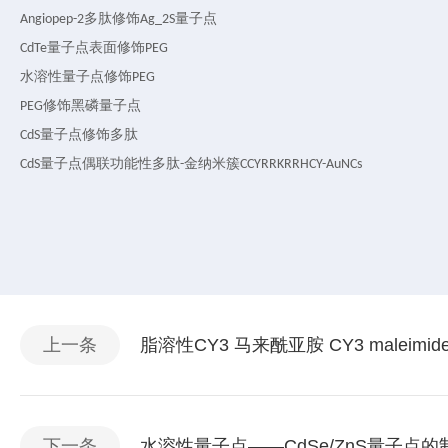
多肽修饰
量子点
Angiopep-2
Ag_2S
量子点表面修饰
CdTe
PEG
水溶性量子点修饰
PEG
修饰黑磷量子点
PEG
量子点修饰多肽
CdS
量子点偶联功能性多肽
金纳米簇
CdS
-
CCYRRKRRHCY-AuNCs
上一条
脂溶性CY3 马来酰亚胺 CY3 maleimi
下一条
水溶性量子点——CdSe/ZnS量子点的