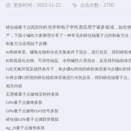
更新时间：2022-11-22
点击次数：2700
的光学和电子学性质应用于诸多领域，如生
碲化镉量子点因其特
产
，下面小编给大家整理分享了一种常见的
碲化镉量子点
的
制备方法
制备方法采用如下步骤
:
将碲单质、硼氢化物和水在无氧条件下混合，进行反应，得到碲前
A)
将巯基化合物、可溶性镉盐、水和碱性介质混合，反应得到镉前体
B)
在无氧环境及搅拌条件下，将步骤
所得的碲前体溶液与步骤
所得
C)
A)
B)
将步骤
所得的碲化镉前体溶液进行水热反应，得到碲化镉量子点
D)
C)
相关内容
石墨烯量子点修饰淀粉样多肽
量子点修饰多肽
CdTe
量子点修饰
信号多肽
CdTe
CLV3
碲化镉
量子点偶联穿膜肽
CdTe
量子点修饰多肽
Ag_2S