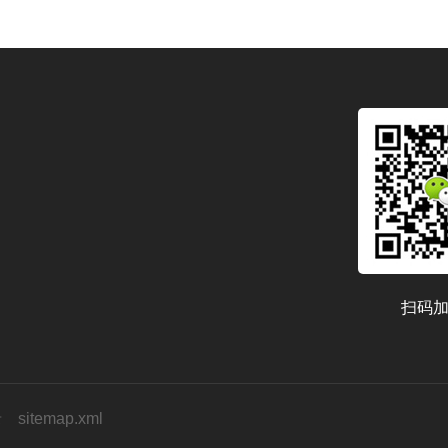
扫码
录
sitemap.xml