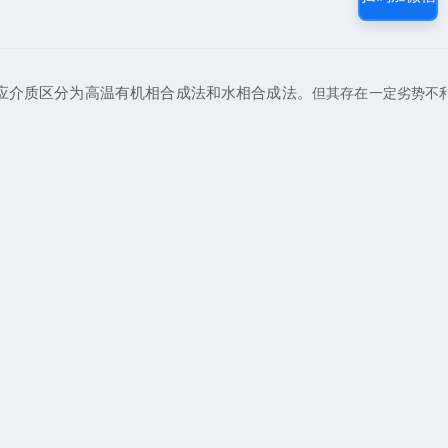
应介质区分为高温有机相合成法和水相合成法。
但其存在一定劣势
不